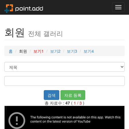
Toggl
navig
회원
전체 갤러리
홈
회원
보기1
보기2
보기3
보기4
검색
자료 등록
총 자료수 :
47
(
1 / 3
)