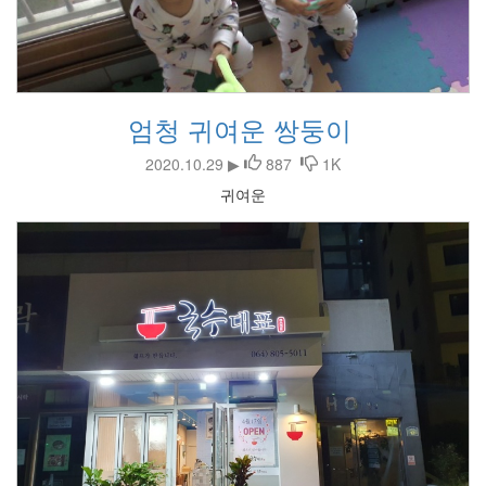
엄청 귀여운 쌍둥이
2020.10.29 ▶
887
1K
귀여운