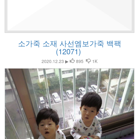
소가죽 소재 사선엠보가죽 백팩
(12071)
2020.12.23 ▶
895
1K