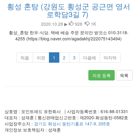
횡성 혼탕 (강원도 횡성군 공근면 영서
로학담3길 7)
2020.10.28 ▶
928
1K
횡성_혼탕 한우-식당. 택배 배송 주문 문의만 받것소 010-3118-
4255 (https://blog.naver.com/agadakhj/222075143494)
처음
이전
1
2
3
다음에
마지막
자료 등록
목록
상호명 : 포인트애드 유한회사 | 사업자등록번호 : 616-88-01331
대표자 : 성재훈 | 통신판매업신고번호 : 제2020-화성동탄-0582호
사업장주소지 :
경기도 화성시 동탄기흥로 147-9, 205호
개인정보 보호책임자 : 성재훈