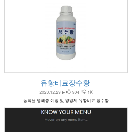
유황비료장수황
2023.12.29 ▶
904
1K
농작물 병해충 예방 및 영양제 유황비료 장수황