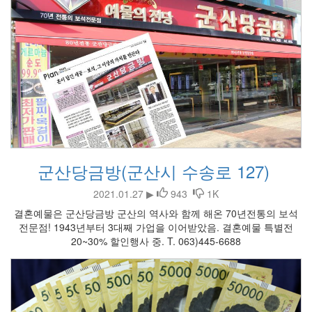
군산당금방(군산시 수송로 127)
2021.01.27 ▶
943
1K
결혼예물은 군산당금방 군산의 역사와 함께 해온 70년전통의 보석
전문점! 1943년부터 3대째 가업을 이어받았음. 결혼예물 특별전
20~30% 할인행사 중. T. 063)445-6688