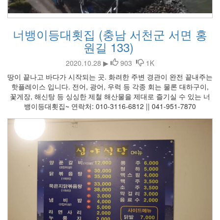
너뱅이등대횟집 (충남 서천군 서면 홍
원길 133)
2020.10.28 ▶
903
1K
땅이 끝나고 바다가 시작되는 곳. 화려한 주변 경관이 완전 끝내주는
핫플레이스 입니다. 전어, 광어, 우럭 등 각종 회는 물론 대하구이,
꽃게장, 해신탕 등 싱싱한 제철 해산물을 제대로 즐기실 수 있는 너
뱅이등대횟집~ 연락처: 010-3116-6812 || 041-951-7870