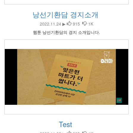
낭선기환담 경지소개
2022.11.24 ▶
915
1K
웹툰 낭선기환담의 경지 소개입니다.
Test