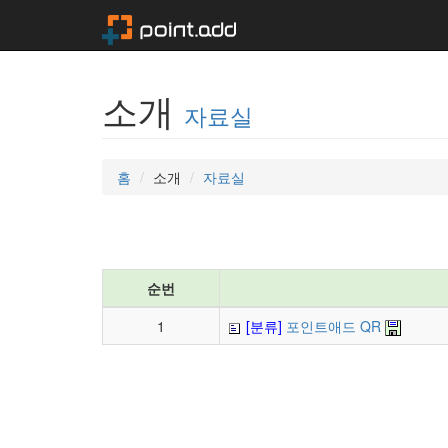
소개
자료실
홈
소개
자료실
순번
1
[분류]
포인트애드 QR