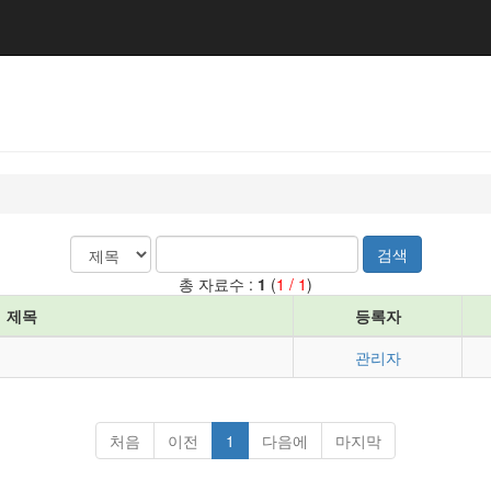
검색
총 자료수 :
1
(
1 / 1
)
제목
등록자
관리자
처음
이전
1
다음에
마지막