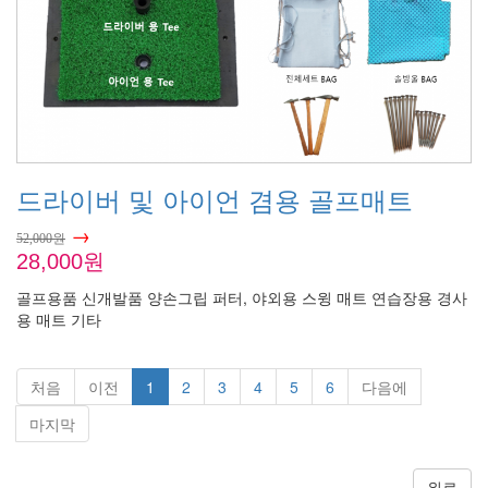
드라이버 및 아이언 겸용 골프매트
→
52,000원
28,000원
골프용품 신개발품 양손그립 퍼터, 야외용 스윙 매트 연습장용 경사
용 매트 기타
처음
이전
1
2
3
4
5
6
다음에
마지막
위로