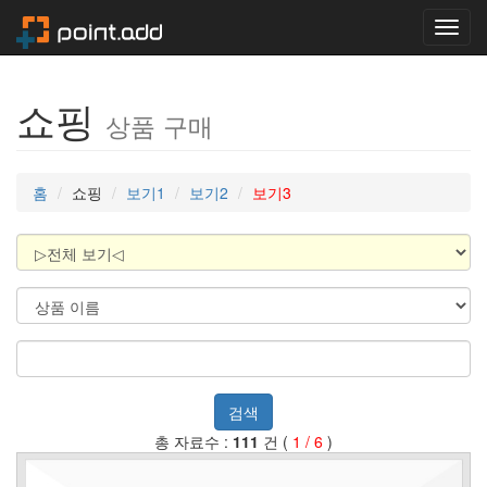
Toggl
navig
쇼핑
상품 구매
홈
쇼핑
보기1
보기2
보기3
검색
총 자료수 :
111
건 (
1 / 6
)