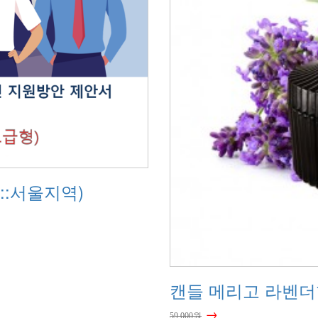
::서울지역)
캔들 메리고 라벤더향
→
59,000원