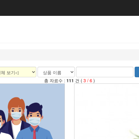
총 자료수 :
111
건 (
3 / 6
)