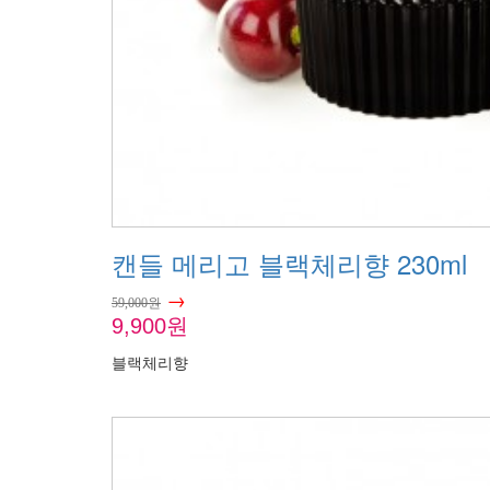
캔들 메리고 블랙체리향 230ml
→
59,000원
9,900원
블랙체리향