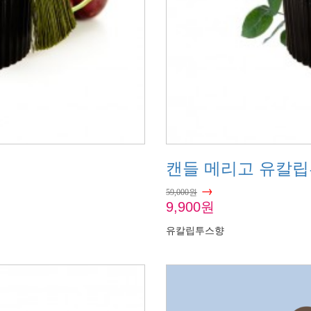
캔들 메리고 유칼립투
→
59,000원
9,900원
유칼립투스향