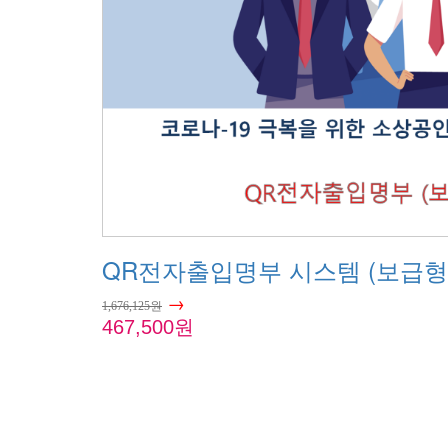
QR전자출입명부 시스템 (보급형
→
1,676,125원
467,500원