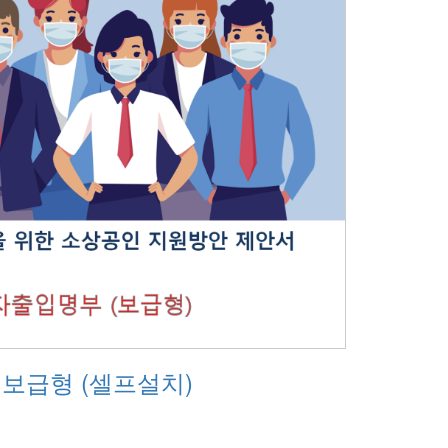
보급형 (셀프설치)